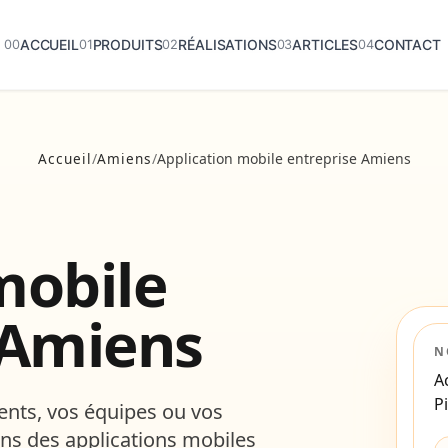
ACCUEIL
ACCUEIL
PRODUITS
PRODUITS
RÉALISATIONS
RÉALISATIONS
ARTICLES
ARTICLES
CONTACT
CONTACT
Accueil
/
Amiens
/
Application mobile entreprise Amiens
mobile
 Amiens
N
A
P
ents, vos équipes ou vos
ns des applications mobiles